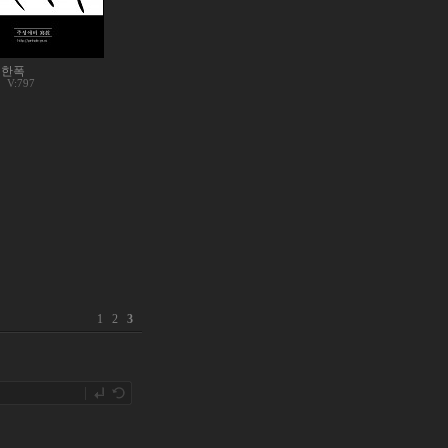
 한폭
V:797
1
2
3