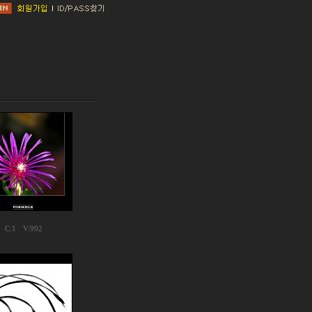
C:
1
V:992