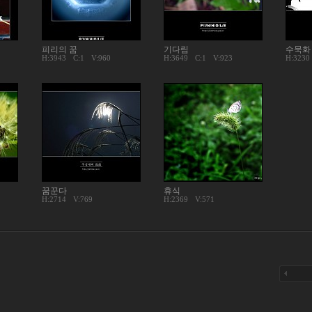
피리의 꿈
기다림
수묵화
H:3943
C:
1
V:960
H:3649
C:
1
V:923
H:3230
꿈꾼다
휴식
H:2714
V:769
H:2369
V:571