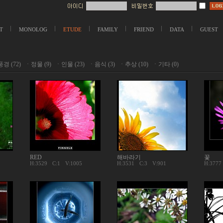
T
MONOLOG
ETUDE
FAMILY
FRIEND
DATA
GUEST
풍경 (72)
ㆍ
정물 (9)
ㆍ
인물 (23)
ㆍ
음식 (3)
ㆍ
추상 (10)
ㆍ
기타 (0)
RED
해바라기
꽃
H:3529
C:
1
V:1005
H:3531
C:
3
V:901
H:3777