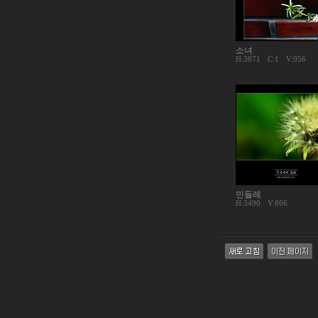
소녀
H:3871
C:
1
V:956
민들레
H:3490
V:866