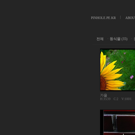
PINHOLE.PE.KR
ABOU
전체
ㆍ
동식믈 (35)
ㆍ
가을
H:3539
C:
2
V:1001