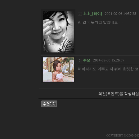
上上_[히야]
2004-09-06 14:57:25
1
전 결국 못찍고 말았네요 -_-
주모
2004-09-08 15:26:37
2
해바라기도 이뿌고 저 뒤에 흐릿한 코
의견(코멘트)을 작성하실
COPYRIGHT ⓒ 2002~20