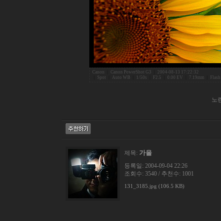
Canon
|
Canon PowerShot G3
|
2004-08-13 17:22:32
|
Spot
|
Auto WB
|
1/50s
|
F2.5
|
0.00 EV
|
7.19mm
|
Flash
노란
가을
제목:
등록일: 2004-09-04 22:26
조회수: 3540 / 추천수: 1001
131_3185.jpg (106.5 KB)