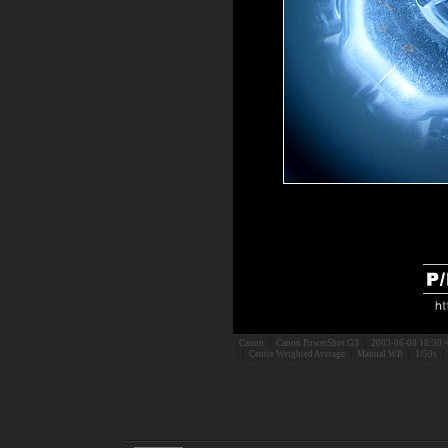
Canon
|
Canon PowerShot G3
|
2003-06-08 18:30:
|
Centre Weighted Average
|
Manual WB
|
1/50s
|