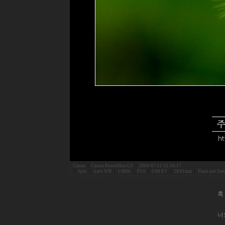
Canon
|
Canon PowerShot G3
|
2004-07-11 12:50:17
|
Spot
|
Auto WB
|
1/800s
|
F3.0
|
0.00 EV
|
28.81mm
|
Flash not fir
훅
너