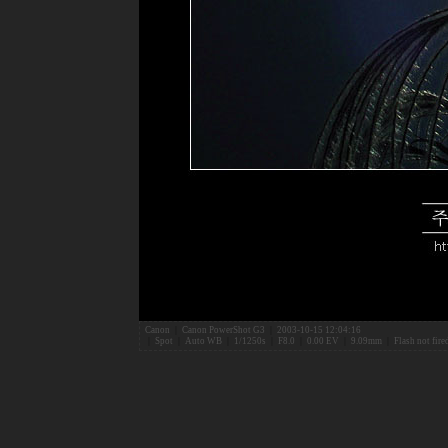
Canon
|
Canon PowerShot G3
|
2003-10-15 12:04:16
|
Spot
|
Auto WB
|
1/1250s
|
F8.0
|
0.00 EV
|
9.09mm
|
Flash not fir