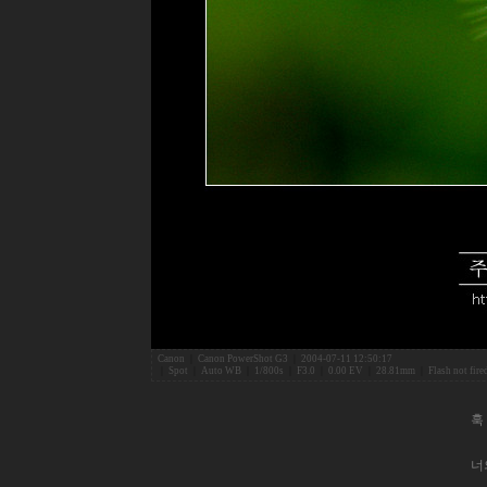
Canon
|
Canon PowerShot G3
|
2004-07-11 12:50:17
|
Spot
|
Auto WB
|
1/800s
|
F3.0
|
0.00 EV
|
28.81mm
|
Flash not fir
훅
너