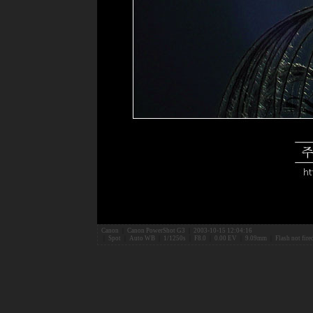
Canon
|
Canon PowerShot G3
|
2003-10-15 12:04:16
|
Spot
|
Auto WB
|
1/1250s
|
F8.0
|
0.00 EV
|
9.09mm
|
Flash not fir