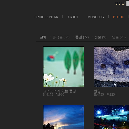
PINHOLE.PE.KR
ABOUT
MONOLOG
ETUDE
전체
ㆍ
동식믈 (35)
ㆍ
풍경 (72)
ㆍ
정물 (9)
ㆍ
인물 (23)
코스모스가 있는 풍경
반영
H:4173
V:930
H:4735
V:1234