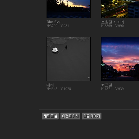
Blue Sky
토월천 사거리
H:3700
V:931
H:3869
V:990
대비
퇴근길
H:4345
V:1028
H:4371
V:939