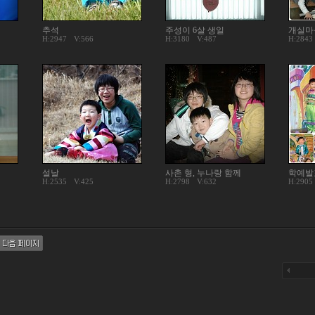
추석
주성이 6살 생일
개실마
H:2947
V:566
H:3180
V:487
H:2843
설날
사촌 형, 누나랑 함께
학예발
H:2535
V:425
H:2798
V:632
H:2905