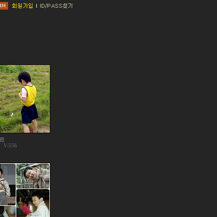
료
V:556