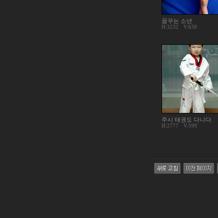
꿈꾸는 소년
H:3232
V:630
주시 태권도 다니다.
H:2777
V:599