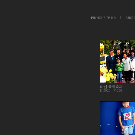
PINHOLE.PE.KR
ABOU
마산 국화축제
H:3023
V:656