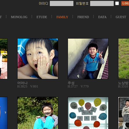
T
MONOLOG
ETUDE
FAMILY
FRIEND
DATA
GUEST
어머나
주성
노상방
H:3825
V:801
H:3727
V:779
H:3310