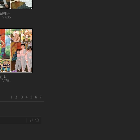
을에서
V:635
표회
V:701
1
2
3
4
5
6
7