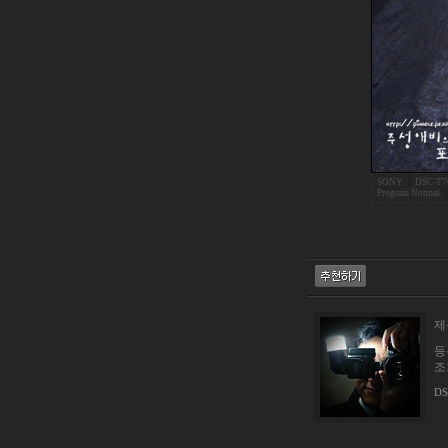
SONY
|
DSC-T7
Program Normal
제
등록
조회
DS