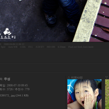
0
|
2008-04-06 11:06:12
|
Spot
|
Auto WB
|
1/50s
|
F3.5
|
-0.30 EV
|
ISO-100
|
6.33mm
|
Flash not fired; Auto mode
△ 이전사진
▽
주성
목:
일: 2008-07-10 09:45
수: 3726 / 추천수: 779
C00172_.jpg (244.1 KB)