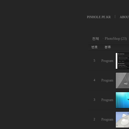
PINHOLE.PE.KR
ABOU
전체
ㆍ
PhotoShop (23)
번호
분류
Program
5
Program
4
Program
3
Program
2