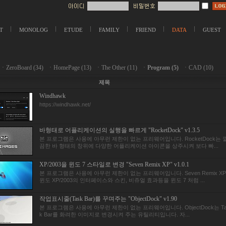
T
MONOLOG
ETUDE
FAMILY
FRIEND
DATA
GUEST
ㆍ
ZeroBoard (34)
ㆍ
HomePage (13)
ㆍ
The Other (11)
ㆍ
Program (5)
ㆍ
CAD (10)
제목
Windhawk
https://windhawk.net/
바형태로 어플리케이션의 실행을 빠르게 "RocketDock" v1.3.5
본 프로그램은 사용에 아무런 제한이 없는 프리웨어입니다. RocketDock는 
끔한 바 형태의 창위에 다양한 어플리케이션 아이콘을 상주시켜 보다 빠...
XP/2003을 윈도 7 스타일로 변경 "Seven Remix XP" v1.0.1
본 프로그램은 사용에 아무런 제한이 없는 프리웨어입니다. Seven Remix X
윈도 XP/2003의 인터페이스와 스킨, 비쥬얼 효과등을 윈도 7 처럼 ...
작업표시줄(Task Bar)를 꾸며주는 "ObjectDock" v1.90
본 프로그램은 사용에 아무런 제한이 없는 프리웨어입니다. ObjectDock는 Ta
k Bar를 화려한 이미지로 변경시켜 주는 유틸리티입니다. 자...