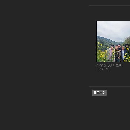
인우회 26년 모임
H:33
V:5