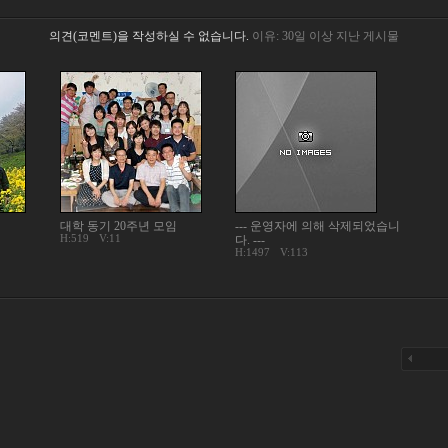
의견(코멘트)을 작성하실 수 없습니다.
이유: 30일 이상 지난 게시물
대학 동기 20주년 모임
--- 운영자에 의해 삭제되었습니
H:519
V:11
다. ---
H:1497
V:113