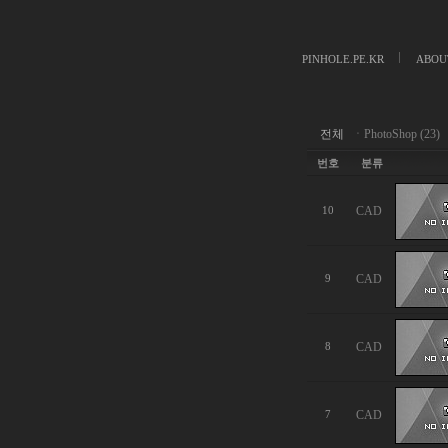
PINHOLE.PE.KR
ABOU
전체
ㆍ
PhotoShop (23)
번호
분류
CAD
10
CAD
9
CAD
8
CAD
7