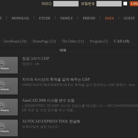
T
MONOLOG
ETUDE
FAMILY
FRIEND
DATA
GUEST
ㆍ
ZeroBoard (34)
ㆍ
HomePage (13)
ㆍ
The Other (11)
ㆍ
Program (5)
ㆍ
CAD (10)
제목
장공그리기 LISP
명령어 : slh
치수와 지시선의 축척을 같게 해주는 LISP
DIMSCALE와 MLEADERSCALE의 축척을 같이 변경하는 LISP 명령어 : dms
AutoCAD 2008 시스템 변수 모음
• 3DDWFPREC 3D DWF 게시의 정밀도를 제어합니다. • 3DCONVERSIONM
DE 재료 및 조명 정의를 최신 제품...
AUTOCAD EXPRESS TOOL 한글화
압축파일에 설명 있어요~