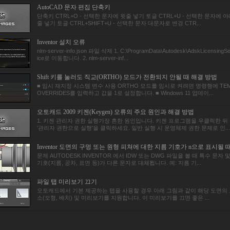
AutoCAD 문자 편집 단축키
단축키 CTRL+O - 선택한 문자에 윗줄 넣기 토글 CTRL+U - 선택한 문자에 아
줄 넣기 토글 CTRL+SHIFT+U - 선택한 문자 대문자로 변경 CTR...
Inventor 설치 오류
nlm-server-info.json 파일 삭제 1. C:\ProgramData\Autodesk\AdskLicensingSe
ice로 이동합니다. 2. nlm-server-inf...
Shift 키를 눌러도 직교(ORTHO) 모드가 전환되지 안될 때 해결 방법
■ 임시 재지정 시스템 변수 사용 ORTHO 모드를 임시로 켜려면 명령행에 TE
OVERRIDES를 입력하고 값을 1로 설정합니다. ■ Windows 11 업데이...
오토캐드 2009 키젠(Keygen) 오류의 주요 원인과 해결 방법
1. 키젠 관리자 권한 실행가장 흔한 원인입니다. 키젠 프로그램을 우클릭한 뒤
'관리자 권한으로 실행'을 클릭하세요. 일반 실행 시 운영체제 권한 문제로 인...
Inventor 도면의 구멍 또는 원형 피쳐에 대한 지름 기호가 n으로 표시될 
문제 AUTODESK INVENTOR 에서 IDW 또는 DWG 파일을 볼 때 특수 문자 
기호(지름, 공차, 표면 등)가 다른 문자로 대체툅니다. 예: 지름 기...
파일 탭 미리보기 끄기
오토캐드에서 기본 제공하는 탭을 사용할 경우 아래 그림과 같이 해당 도면의 
소(모형, 배치) 및 미리보기를 지원합니다. 이 미리보기를 끄면 좋은 ...