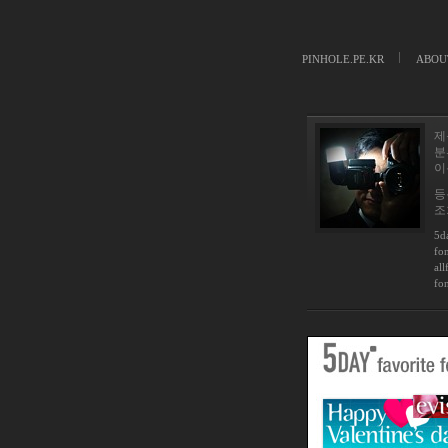
PINHOLE.PE.KR
ABOU
제
분
이
등록
조회
5d
fon
all
fo