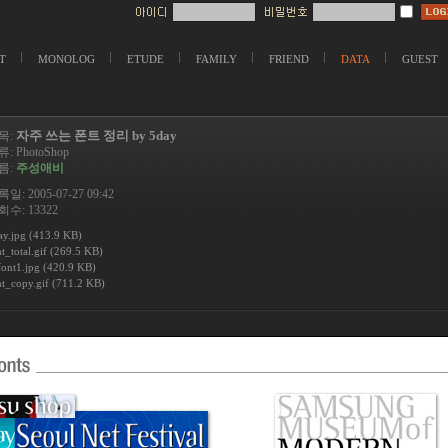
T
MONOLOG
ETUDE
FAMILY
FRIEND
DATA
GUEST
자주 쓰는 폰트 정리 by 5day
목:
류:
PhotoShop
름:
주성애비
일: 2005-07-27 09:42
수: 13322
ay.jpg (413.9 KB)
t_total.gif (269.5 KB)
font1.jpg (420.9 KB)
nt_copy.gif (711.2 KB)