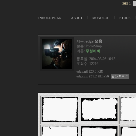
PINHOLE.PE.KR
ABOUT
MONOLOG
ETUDE
edge 모음
제목:
분류:
PhotoShop
이름:
주성애비
등록일: 2004-08-26 16:13
조회수: 12216
edge.gif (23.3 KB)
edge.zip (31.2 KB)x56