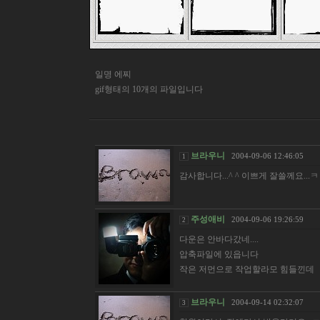
일명 에찌
gif형태의 10개의 파일입니다
브라우니
2004-09-06 12:46:05
1
감사합니다...^ ^ 이쁘게 잘쓸께요...
주성애비
2004-09-06 19:26:59
2
다운은 안바다갔네....
압축파일에 있읍니다
작은 저먼으로 작업할라모 힘들낀데
브라우니
2004-09-14 02:32:07
3