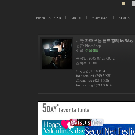
PINHOLE.PE.KR
ABOUT
MONOLOG
ETUDE
자주 쓰는 폰트 정리 by 5day
제목:
분류:
PhotoShop
이름:
주성애비
등록일: 2005-07-27 09:42
조회수: 13301
5day.jpg (413.9 KB)
font_total.gif (269.5 KB)
allfont1.jpg (420.9 KB)
font_copy.gif (711.2 KB)