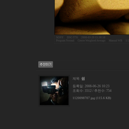
SONY
|
DSC-T70
|
2008-03-20 15:38:58
Program Normal
|
Centre Weighted Average
|
Manual WB
|
1/
쉼
제목:
등록일: 2008-06-26 10:23
조회수: 3512 / 추천수: 754
1120098707.jpg (115.6 KB)