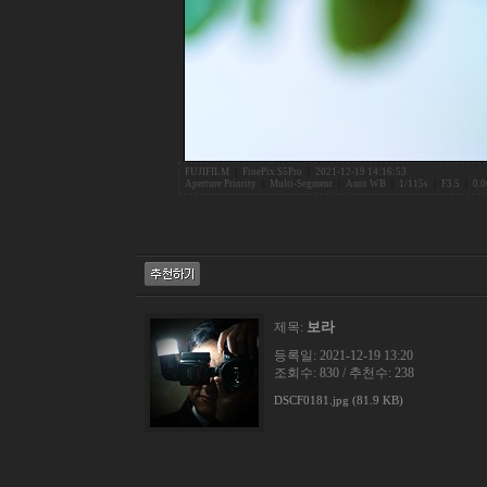
FUJIFILM
|
FinePix S5Pro
|
2021-12-19 14:16:53
Aperture Priority
|
Multi-Segment
|
Auto WB
|
1/115s
|
F3.5
|
0.
보라
제목:
등록일: 2021-12-19 13:20
조회수: 830 / 추천수: 238
DSCF0181.jpg (81.9 KB)